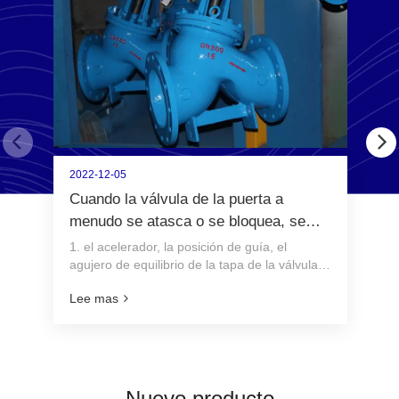
2022-12-05
Cuando la válvula de la puerta a
menudo se atasca o se bloquea, se
puede resolver de seis maneras.
1. el acelerador, la posición de guía, el
agujero de equilibrio de la tapa de la válvula
inferior se bloquea o el paso, la posición de
Lee mas
guía, el agujero de equilibrio de la tapa de la
válvula inferi...
Nuevo producto