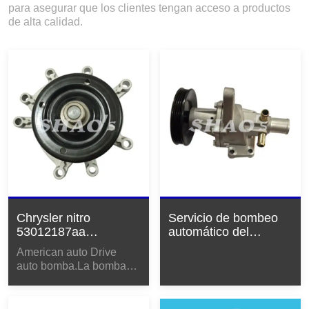
para asegurar que los clientes tengan acceso a productos
de alta calidad.
Chrysler nitro
Servicio de bombeo
53012187aa
automático del
5302873ac bombas
Chevrolet Spark GT
American auto Drive
automáticas
25191167 96416294
auto bomba.La bomba
es el corazón del
sistema de
refrigeración.Incluso si