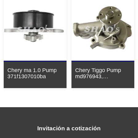
Chery ma 1.0 Pump
Chery Tiggo Pump
371f1307010ba
md976943,
md975913
Invitación a cotización