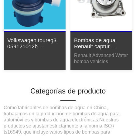
Volkswagen toureg3
Bombas de agua
059121012b
Renault captur
fabricante de bombas
7701478830 21010 -
Renault Advanced Water
electrónicas
00qm
bomba vehicles
Categorías de producto
Como fabricantes de bombas de agua en China,
trabajamos en la producción de bombas de agua para
automóviles y bombas de agua electrónicas.Nuestros
productos se ajustan estrictamente a la norma ISO /
ts16949, que incluye varios tipos de bombas para