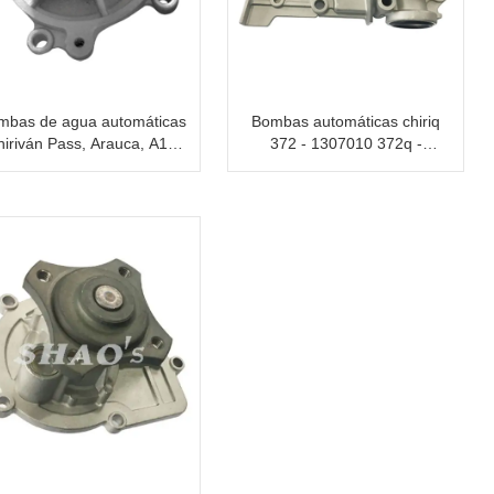
mbas de agua automáticas
Bombas automáticas chiriq
hiriván Pass, Arauca, A13
372 - 1307010 372q -
473 H - 1307010
1307010