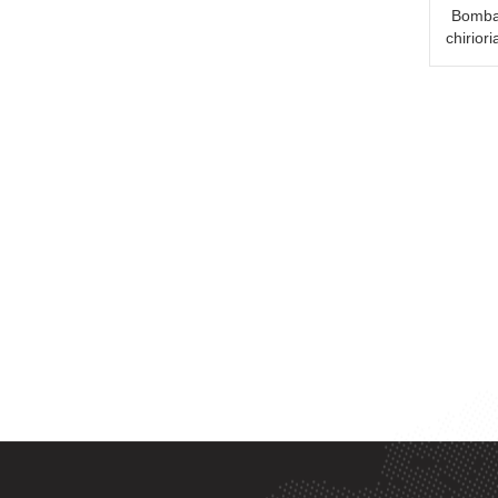
Bomba
chirior