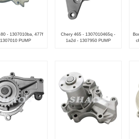
480 - 1307010ba, 477f
Chery 465 - 1307010465q -
Bo
 1307010 PUMP
1a2d - 1307950 PUMP
c