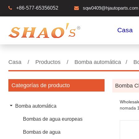
+86-577-65356052
sqw0409@hjautoparts.com
Casa
Casa
/
Productos
/
Bomba automática
/
B
Categorías de producto
Bomba C
Wholesale
Bomba automática
nomada 1,
Bombas de agua europeas
Bombas de agua