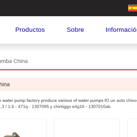
Productos
Sobre
Informació
omba China
hina
 water pump factory produce various of water pumps f
O un auto chino
3 / 1,6 - 471q - 1307095 y chiritiggo e4g16 - 1307010ab.