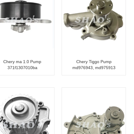
Chery ma 1.0 Pump
Chery Tiggo Pump
371f1307010ba
md976943, md975913