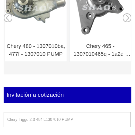
Chery 480 - 1307010ba,
Chery 465 -
o
477f - 1307010 PUMP
1307010465q - 1a2d -
1307950 PUMP
Invitación a cotización