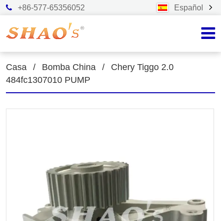
+86-577-65356052
Español
Casa
/
Bomba China
/
Chery Tiggo 2.0
484fc1307010 PUMP