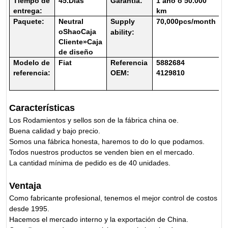
Tiempo de
45.
Días
Garantía:
1 año o 50.000
entrega:
km
Paquete:
Neutral
Supply
70
,000pcs/month
o
Shao
Caja
ability:
Cliente
»
Caja
de diseño
Modelo de
Fiat
Referencia
5882684
referencia:
OEM:
4129810
Características
Los Rodamientos y sellos son de la fábrica china oe.
Buena calidad y bajo precio.
Somos una fábrica honesta, haremos to do lo que podamos.
Todos nuestros productos se venden bien en el mercado.
La cantidad mínima de pedido es de 40 unidades.
Ventaja
Como fabricante profesional, tenemos el mejor control de costos
desde 1995.
Hacemos el mercado interno y la exportación de China.