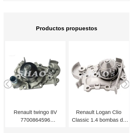
Productos propuestos
Renault twingo 8V
Renault Logan Clio
7700864596
Classic 1.4 bombas de
7701041348 PUMP
agua 7.008.866 686 8